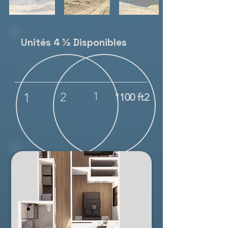
Unités 4 ½ Disponibles
2
1
1
1100 ft2