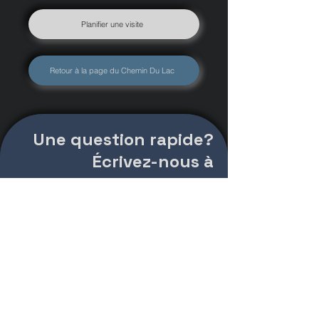
Planifier une visite
Retour à la page du Chemin Du Lac
Une question rapide?
Écrivez-nous à
Ou Remplissez ce formulaire
et nous vous répondrons dans
les plus brefs délais
1085 rue Sainte-
Geneviève, Trois-Rivières,
QC, G9A 3X8