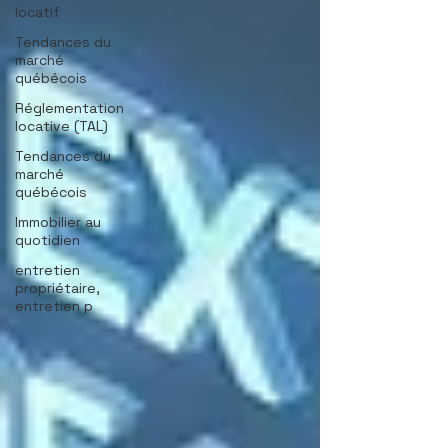
locatif
Tendances du
marché
québécois
Réglementation
locative (TAL)
Tendances du
marché
québécois
Immobilier au
quotidien
entretien
propriétaire,
entretien p