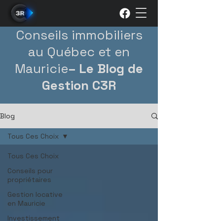
Conseils immobiliers
au Québec et en
Mauricie
– Le Blog de
Gestion C3R
Blog
Tous Ces Choix
Tous Ces Choix
Conseils pour
propriétaires
Gestion locative
en Mauricie
Investissement