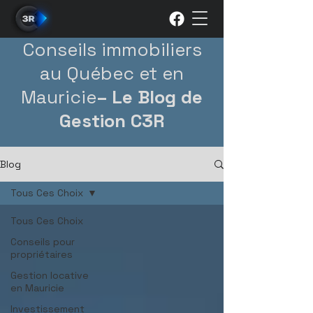
Conseils immobiliers
au Québec et en
Mauricie
– Le Blog de
Gestion C3R
Blog
Tous Ces Choix
Tous Ces Choix
Conseils pour
propriétaires
Gestion locative
en Mauricie
Investissement