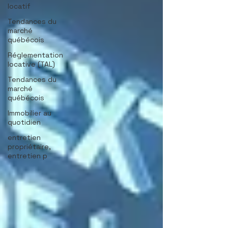
locatif
Tendances du
marché
québécois
Réglementation
locative (TAL)
Tendances du
marché
québécois
Immobilier au
quotidien
entretien
propriétaire,
entretien p