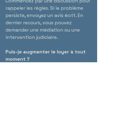
Commencez par une discussion pour 
rappeler les règles. Si le problème 
persiste, envoyez un avis écrit. En 
dernier recours, vous pouvez 
demander une médiation ou une 
intervention judiciaire.
Puis-je augmenter le loyer à tout 
moment ?
Non, les augmentations doivent 
respecter les règles de la Régie du 
logement du Québec, notamment 
un préavis écrit d’au moins trois 
mois avant la fin du bail.
Comment documenter l’état des 
lieux pour éviter les conflits ?
Faites un état des lieux détaillé à 
l’entrée et à la sortie du locataire, 