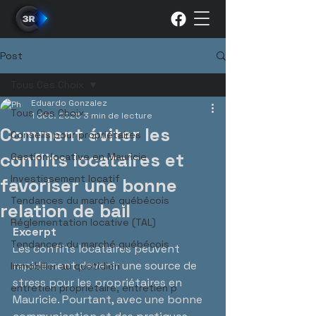
Post
Tous Ces Choix
Eduardo Gonzalez
Tous Ces Choix
1 déc. 2025
3 min de lecture
Comment éviter les
Conseils pour propriétaires
conflits locataires et
Gestion locative en Mauricie
Investissement locatif
favoriser une bonne
Tendances du marché québécois
relation de bail
Réglementation locative (TAL)
Excerpt
Tendances du marché québécois
Les conflits locataires peuvent 
rapidement devenir une source de 
Immobilier au quotidien
stress pour les propriétaires en 
entretien propriétaire, entretien p
Mauricie. Pourtant, avec une bonne 