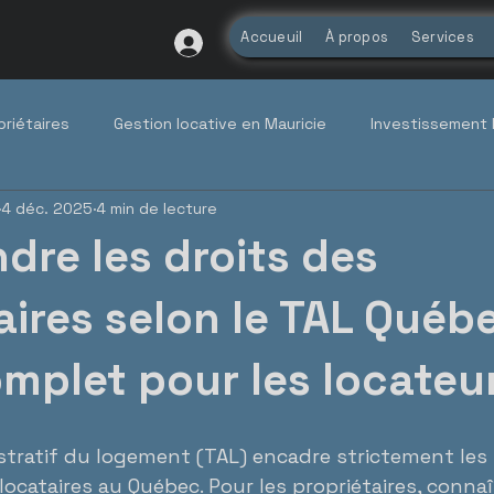
Accueuil
À propos
Services
priétaires
Gestion locative en Mauricie
Investissement 
4 déc. 2025
4 min de lecture
Réglementation locative (TAL)
Tendances du marché q
re les droits des
etien propriétaire, entretien p
aires selon le TAL Québe
mplet pour les locateu
stratif du logement (TAL) encadre strictement les 
locataires au Québec. Pour les propriétaires, connaî