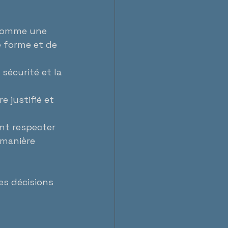
 comme une 
e forme et de 
 sécurité et la 
e justifié et 
ent respecter 
 manière 
es décisions 