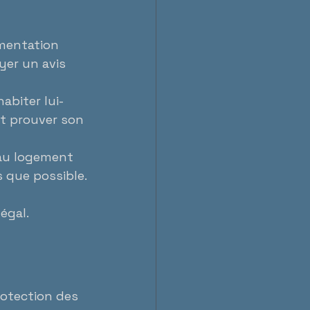
mentation 
yer un avis 
habiter lui-
et prouver son 
 au logement 
s que possible.
égal.
rotection des 