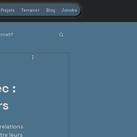
Projets
Terrains+
Blog
Joindre
locatif
uébécois
c :
rs
relations 
tre leurs 