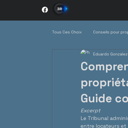
Tous Ces Choix
Conseils pour pro
Eduardo Gonzalez
Tendances du marché québécois
Comprend
Immobilier au quotidien
entr
propriét
Guide co
Excerpt
Le Tribunal admini
entre locateurs et 