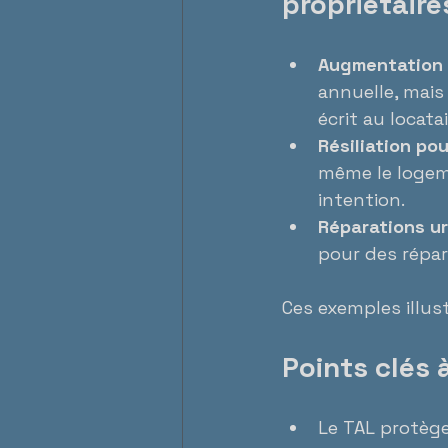
propriétaire
Augmentation 
annuelle, mais
écrit au locata
Résiliation po
même le logeme
intention.
Réparations u
pour des répar
Ces exemples illus
Points clés 
Le TAL protège