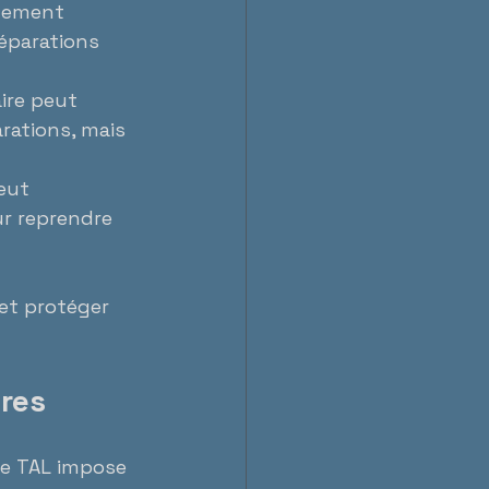
ogement 
réparations 
aire peut 
rations, mais 
eut 
ur reprendre 
et protéger 
ires
Le TAL impose 