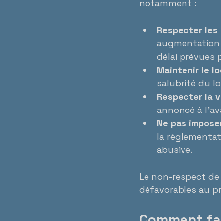
notamment :
Respecter les 
augmentation d
délai prévues pa
Maintenir le l
salubrité du l
Respecter la v
annoncé à l’av
Ne pas imposer
la réglementat
abusive.
Le non-respect de 
défavorables au pr
Comment fair