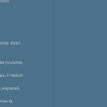
cation
hie. Voici 
ée (cuisine, 
s, il réduit 
, espaces 
ise la 