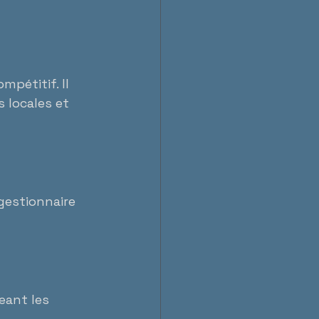
pétitif. Il 
 locales et 
 gestionnaire 
eant les 