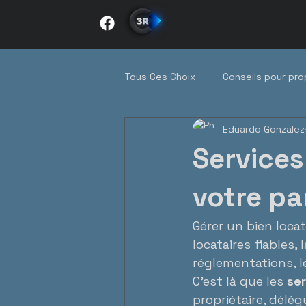
Tous Ces Choix
Conseils pour pro
Eduardo Gonzalez
Tendances du marché québécois
Services
Immobilier au quotidien
entr
votre pa
Gérer un bien loca
locataires fiables,
réglementations, l
C’est là que les 
ser
propriétaire, délé