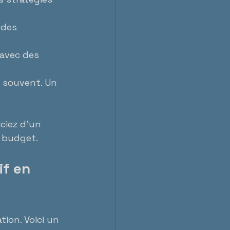
 des 
 avec des 
e souvent. Un 
ciez d’un 
 budget.
if en 
ion. Voici un 