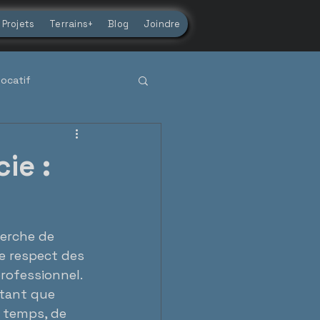
Projets
Terrains+
Blog
Joindre
locatif
uébécois
ie :
herche de 
le respect des 
rofessionnel. 
 tant que 
 temps, de 