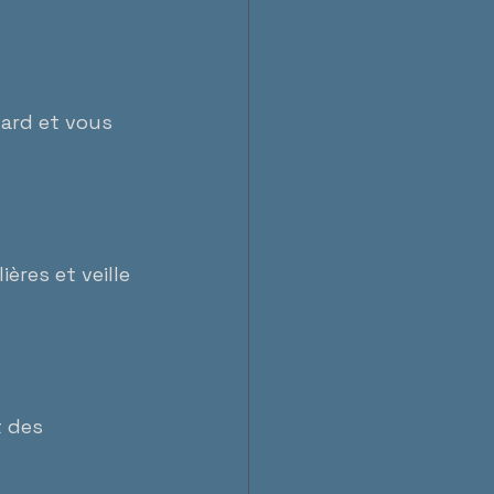
tard et vous 
ères et veille 
t des 