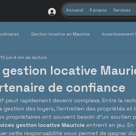
Accueuil
À propos
Services
priétaires
Gestion locative en Mauricie
Investissement 
13 juin
4 min de lecture
Réglementation locative (TAL)
Tendances du marché q
 gestion locative Mauric
etien propriétaire, entretien p
rtenaire de confiance
tif peut rapidement devenir complexe. Entre la rec
 la gestion des loyers, l’entretien des propriétés et 
es propriétaires ont souvent besoin d’un soutien p
vices gestion locative Mauricie
 entrent en jeu. En
guer cette responsabilité vous permet de gagner du