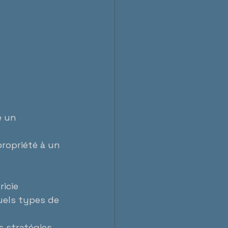
 
e un 
propriété à un 
icie 
uels types de 
s stratégies 