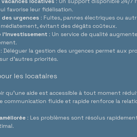
 vacances locatives
 : Un support disponible 24/7 r
ui favorise leur fidélisation.
e des urgences
 : Fuites, pannes électriques ou aut
immédiatement, évitant des dégâts coûteux.
e l’investissement
 : Un service de qualité augmente 
ement.
 : Déléguer la gestion des urgences permet aux pro
ur d’autres priorités.
our les locataires
oir qu’une aide est accessible à tout moment réduit
ne communication fluide et rapide renforce la relati
 améliorée
 : Les problèmes sont résolus rapidement
imal.