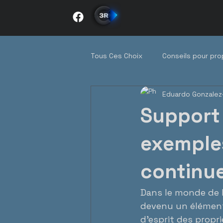
Tous Ces Choix
Conseils pour pro
Eduardo Gonzalez
Tendances du marché québécois
Support 
Immobilier au quotidien
entr
exemples
continu
Dans le monde de la
devenu un élément c
d’esprit des propr