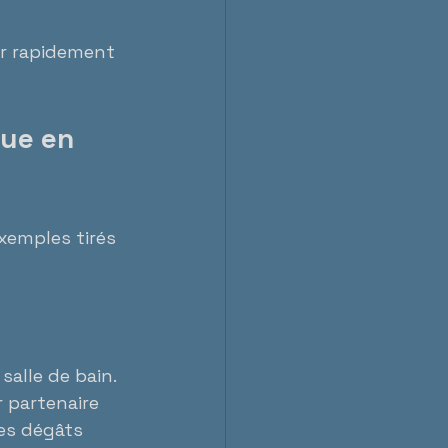
ir rapidement 
ue en 
xemples tirés 
alle de bain. 
 partenaire 
des dégâts 