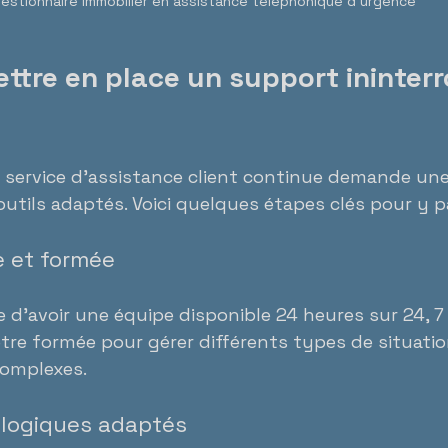
estionnaire immobilier en assistance téléphonique d’urgence
tre en place un support ininter
 service d’assistance client continue demande une
utils adaptés. Voici quelques étapes clés pour y pa
e et formée
e d’avoir une équipe disponible 24 heures sur 24, 7 j
être formée pour gérer différents types de situatio
complexes.
ologiques adaptés