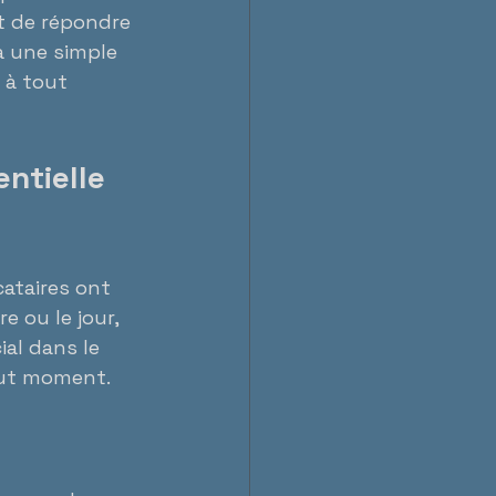
t de répondre 
à une simple 
 à tout 
ntielle 
cataires ont 
e ou le jour, 
ial dans le 
tout moment.