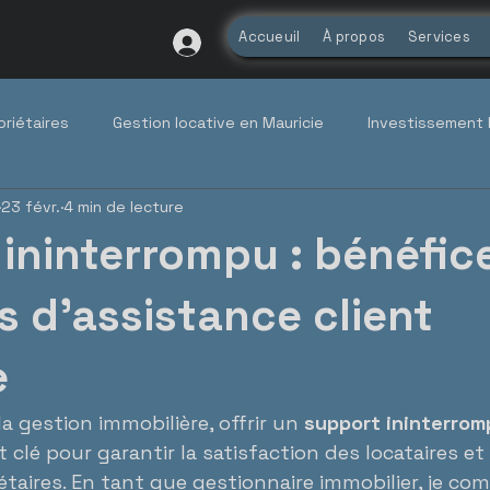
Accueuil
À propos
Services
priétaires
Gestion locative en Mauricie
Investissement 
23 févr.
4 min de lecture
Réglementation locative (TAL)
Tendances du marché q
ininterrompu : bénéfic
etien propriétaire, entretien p
 d’assistance client
e
 gestion immobilière, offrir un 
support ininterrom
lé pour garantir la satisfaction des locataires et l
iétaires. En tant que gestionnaire immobilier, je co