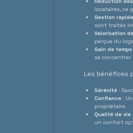
Réduction des
locataires, ce q
Gestion rapid
sont traités 
Valorisation d
perçue du log
Gain de temps
se concentrer s
Les bénéfices p
Sérénité
 : Sav
Confiance
 : U
propriétaire.
Qualité de vie
un confort opt