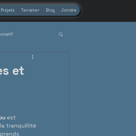
Projets
Terrains+
Blog
Joindre
locatif
uébécois
es et
pu
 est 
a tranquillité 
mprends 