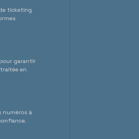
de ticketing 
formes 
pour garantir 
traitée en 
es numéros à 
confiance.