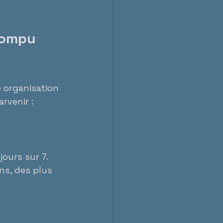
rompu 
 organisation 
rvenir :
ours sur 7. 
ns, des plus 